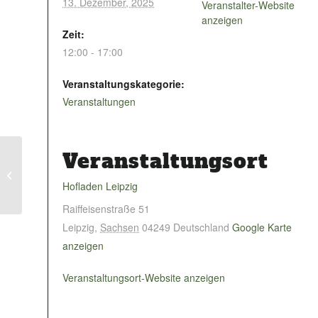
13. Dezember, 2025
Veranstalter-Website
anzeigen
Zeit:
12:00 - 17:00
Veranstaltungskategorie:
Veranstaltungen
Veranstaltungsort
Weihnachtsliedersingen
Hofladen Leipzig
Raiffeisenstraße 51
Leipzig
,
Sachsen
04249
Deutschland
Google Karte
anzeigen
Veranstaltungsort-Website anzeigen