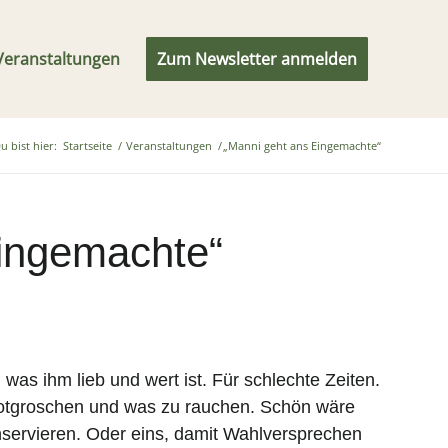
Veranstaltungen
Zum Newsletter anmelden
u bist hier:
Startseite
/
Veranstaltungen
/
„Manni geht ans Eingemachte“
ingemachte“
was ihm lieb und wert ist. Für schlechte Zeiten.
otgroschen und was zu rauchen. Schön wäre
nservieren. Oder eins, damit Wahlversprechen